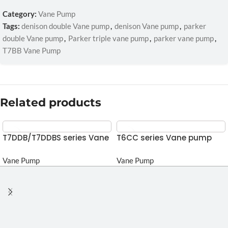
Category:
Vane Pump
Tags:
denison double Vane pump
,
denison Vane pump
,
parker
double Vane pump
,
Parker triple vane pump
,
parker vane pump
,
T7BB Vane Pump
Related products
T7DDB/T7DDBS series Vane
T6CC series Vane pump
pump
Vane Pump
Vane Pump